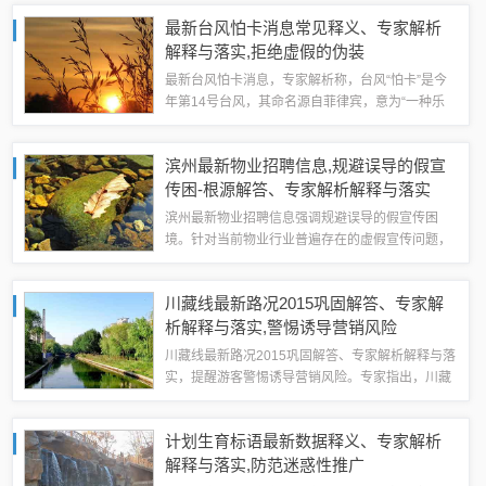
数字进行虚假宣传，误导消费者。消费者在购买保
最新台风怕卡消息常见释义、专家解析
险时应仔细阅读保险合同，了解保险条款和保障...
解释与落实​,拒绝虚假的伪装
最新台风怕卡消息，专家解析称，台风“怕卡”是今
年第14号台风，其命名源自菲律宾，意为“一种乐
器”。专家表示，台风“怕卡”具有强度大、路径复杂
等特点，可能会对沿海地区造成较大影响。相关部
滨州最新物业招聘信息,规避误导的假宣
门已加强监测和预警，落实防范措施...
传困-根源解答、专家解析解释与落实
滨州最新物业招聘信息强调规避误导的假宣传困
境。针对当前物业行业普遍存在的虚假宣传问题，
专家提出根源解答，并给出具体解释与落实方案。
建议物业企业加强自律，规范宣传行为，提高服务
川藏线最新路况2015巩固解答、专家解
质量，以赢得业主信任。相关部门也应加强监管...
析解释与落实​,警惕诱导营销风险
川藏线最新路况2015巩固解答、专家解析解释与落
实，提醒游客警惕诱导营销风险。专家指出，川藏
线旅游市场存在不少诱导营销行为，如虚假宣传、
低价陷阱等，游客需提高警惕，选择正规旅行社，
计划生育标语最新数据释义、专家解析
签订旅游合同，避免陷入消费陷阱。专家...
解释与落实​,防范迷惑性推广