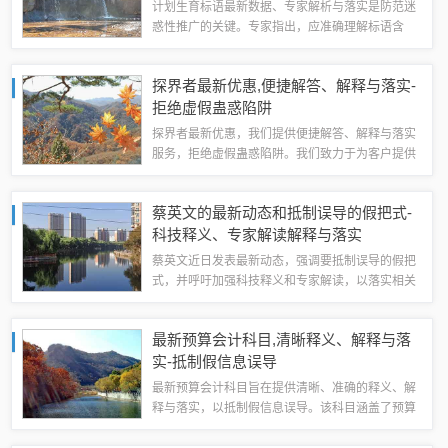
计划生育标语最新数据、专家解析与落实是防范迷
惑性推广的关键。专家指出，应准确理解标语含
义，避免误导公众。政府需加强监管，确保推广内
容真实可信。专家还建议，应加强对计划生育政策
探界者最新优惠,便捷解答、解释与落实-
的宣传和教育，提高公众对政策的理解和支持度...
拒绝虚假蛊惑陷阱
探界者最新优惠，我们提供便捷解答、解释与落实
服务，拒绝虚假蛊惑陷阱。我们致力于为客户提供
真实、准确的信息，确保客户能够充分了解优惠内
容，并享受实实在在的购车优惠。我们的服务团队
蔡英文的最新动态和抵制误导的假把式-
将竭诚为您解答任何疑问，确保您的购车体验...
科技释义、专家解读解释与落实​
蔡英文近日发表最新动态，强调要抵制误导的假把
式，并呼吁加强科技释义和专家解读，以落实相关
政策。她指出，科技发展和专家解读是现代社会不
可或缺的一部分，必须确保信息的准确性和可靠
最新预算会计科目,清晰释义、解释与落
性。她也强调要落实相关政策，确保科技发展和...
实-抵制假信息误导
最新预算会计科目旨在提供清晰、准确的释义、解
释与落实，以抵制假信息误导。该科目涵盖了预算
会计的各个方面，包括预算收入、预算支出、预算