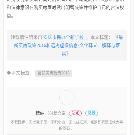
和法律意识在购买房屋时做出明智决策并维护自己的合法权
益。
转载请注明来自
安庆市民办全新学校
，本文标题：
《最
新买房政策2016和远离虚假信息-文化释义、解释与落
实》
本文标签：
最新买房政策2016
枝纳
381篇文章
站点
微博
不积跬步，无以至千里；不积小流，无以成江海，点滴积累是成就大事
的基石 。