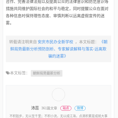
合作、完善法律法规以及提高公众的法律意识和防范意识等
措施共同维护国际社会的和平与稳定，同时提醒公众在面对
各种信息时保持理性态度、审慎判断以远离虚假宣传的迷
雾。
转载请注明来自
安庆市民办全新学校
，本文标题：
《朝
鲜局势最新分析预防剖析、专家解读解释与落实-远离欺
骗的迷雾》
本文标签：
朝鲜局势最新分析
沛蕊
361篇文章
站点
微博
不积跬步，无以至千里；不积小流，无以成江海，点滴积累是成就大事