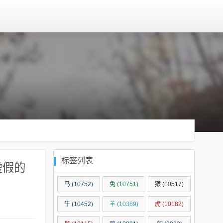
标签列表
虚假的
马
(10752)
兔
(10751)
猴
(10517)
牛
(10452)
羊
(10389)
虎
(10182)