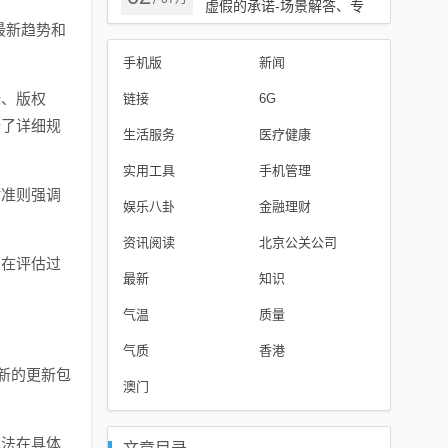
/
虚假的承诺-场景解答、专
家解读解释与落实
最新趋势和
手机版
新闻
标、版权
链接
6G
行了详细规
生活服务
医疗健康
实用工具
手机管理
估准则强调
娱乐八卦
金融理财
资讯阅读
北京公关公司
师在评估过
最新
知识
气温
质量
气质
香港
新的更新包
澳门
本法在具体