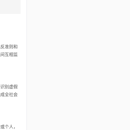
违反准则和
之间互相监
够识别虚假
形成全社会
构或个人，