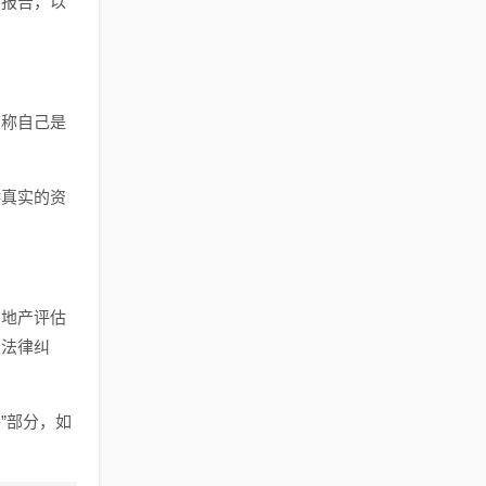
的报告，以
声称自己是
。
供真实的资
房地产评估
发法律纠
”部分，如