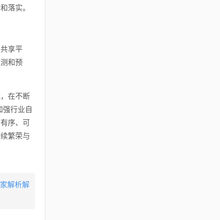
行和落实。
息共享平
监测和预
战，在不断
加强行业自
、有序、可
持续繁荣与
专家解析解