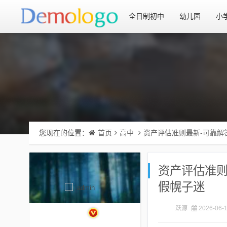
全日制初中
幼儿园
小
您现在的位置：
首页
高中
资产评估准则最新-可靠解
资产评估准则
假幌子迷
跃源
2026-06-