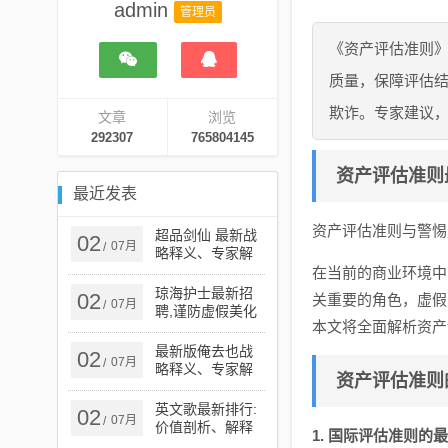
admin
管理员
《资产评估准则
质量，保障评估
欺诈。专家建议
文章
浏览
292307
765804145
资产评估准则
最近发表
资产评估准则与警惕
超品剑仙 最新战
02
07月
/
略释义、专家解
析解释与落实​-谨
在当前的商业环境中
防误导性宣传
琼海护士最新招
02
关重要的角色，虚假
07月
/
聘,谨防虚假美化
本文将全面解析资产
陷阱-立体剖析、
解释与落实
最新版俺去也战
02
07月
/
略释义、专家解
资产评估准则
读解释与落实​,小
心虚假蛊惑风险
英文歌最新排行:
02
07月
/
价值剖析、解释
1. 国际评估准则的
与落实,杜绝虚假