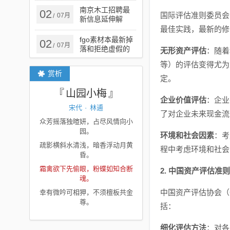
的迷魂阵
南京木工招聘最
02
国际评估准则委员会
07月
/
新信息延伸解
答、专家解析解
最佳实践，最新的修
释与落实​-小心误
fgo素材本最新掉
02
07月
/
导宣传风险
落和拒绝虚假的
无形资产评估
：随着
承诺-场景解答、
等）的评估变得尤为
专家解读解释与
赏析
落实
定。
山园小梅
企业价值评估
：企业
宋代
·
林逋
了对企业未来现金流
众芳摇落独暄妍，占尽风情向小
园。
环境和社会因素
：考
疏影横斜水清浅，暗香浮动月黄
程中考虑环境和社会
昏。
霜禽欲下先偷眼，粉蝶如知合断
2. 中国资产评估准
魂。
中国资产评估协会（
幸有微吟可相狎，不须檀板共金
尊。
括：
细化评估方法
：对各