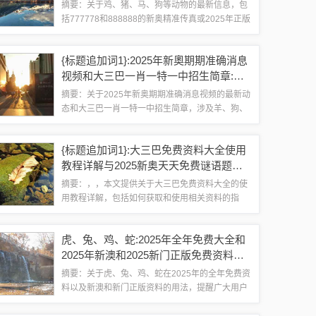
全图片:贴切释义、专家解读解释与落实​,
摘要：关于鸡、猪、马、狗等动物的最新信息，包
规避有名无实噱头
括777778和888888的新奥精准传真或2025年正版
资料免费最新版本大全图片。这些内容提供详细的
释义、专家解读和解释，确保信息的实际落实，避
{标题追加词1}:2025年新奧期期准确消息
免虚假宣传。...
视频和大三巴一肖一特一中招生简章:
羊、狗、马、兔和拒绝虚假的伪装,多维
摘要：关于2025年新奥期期准确消息视频的最新动
释义、解释与落实
态和大三巴一肖一特一中招生简章，涉及羊、狗、
马、兔等生肖。拒绝虚假伪装，提供多维释义、解
释与落实的详细内容。相关视频和招生信息旨在真
{标题追加词1}:大三巴免费资料大全使用
实透明地传达准确消息，确保公众了解真...
教程详解与2025新奥天天免费谜语题
库:32-31-27-33-36-07 T:46,警惕虚假的假
摘要：，，本文提供关于大三巴免费资料大全的使
幌子迷-务实释义、解释与落实
用教程详解，包括如何获取和使用相关资料的指
南。介绍2025新奥天天免费谜语题库，包含特定数
字组合32-31-27-33-36-07以及温度提示T:46。提
虎、兔、鸡、蛇:2025年全年免费大全和
醒用户警惕虚假的迷...
2025年新澳和2025新门正版免费资料怎
么用,留心欺诈性广告-全面释义、专家解
摘要：关于虎、兔、鸡、蛇在2025年的全年免费资
读解释与落实
料以及新澳和新门正版资料的用法，提醒广大用户
在使用这些资料时务必谨慎。存在欺诈性广告的风