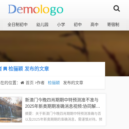
全日制初中
幼儿园
小学
初中
高中
寄宿制
者
检骊颖
发布的文章
现在的位置：
首页
作者
检骊颖
发布的文章
新澳门今晚四肖期期中特预测准不准与
2025年新奥期期准确消息视频:协同解
答、解释与落实,小心夸大其辞
摘要：关于新澳门今晚四肖期期中特预测准确与否
以及2025年新奥期期的准确消息，需谨慎对待。预
测准确性难以保证，应警惕夸大其辞。对于此类预