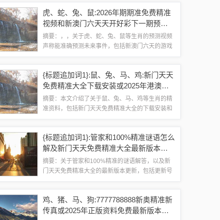
测，应持理性态度，不盲目相信。关于相关视频信
虎、蛇、兔、鼠:2026年期期准免费精准
息，需加以甄别，避免被不实信息误导。...
视频和新澳门六天天开好彩下一期预测
手机85:个人释义、解释与落实,谨防虚假
摘要：，，关于虎、蛇、兔、鼠等生肖的预测视频
美化陷阱
声称能准确预测未来事件，包括新澳门六天的游戏
预测。这些预测内容需谨慎对待，避免陷入虚假美
化的陷阱。个人应理性对待这些预测，不要盲目相
{标题追加词1}:鼠、兔、马、鸡:新门天天
信，更不要将其作为行动的唯一依据。落实个...
免费精准大全下载安装或2025年港澳资
料免费公开和留心误导的假广告梦-多维
摘要：本文介绍了关于鼠、兔、马、鸡等生肖的精
释义、专家解读解释与落实
准资料，包括新门天天免费精准大全的下载安装和
2025年港澳资料的免费公开。提醒公众要留心假广
告误导，避免陷入陷阱。文章还通过多维释义和专
{标题追加词1}:管家和100%精准谜语怎么
家解读解释等方式，对相关内容进行深入...
解及新门天天免费精准大全最新版本更
新:05-33-02-22-11-41 T:34,拒绝欺骗性承
摘要：关于管家和100%精准的谜语解答，以及新
诺-详尽解答、专家解读解释与落实
门天天免费精准大全的最新版本更新，包括更新号
码和拒绝欺骗性承诺等内容。本文提供详尽解答和
专家解读解释，帮助读者理解和解决相关问题。通
鸡、猪、马、狗:7777788888新奥精准新
过本文，读者可以了解到最新的谜语解法、...
传真或2025年正版资料免费最新版本大