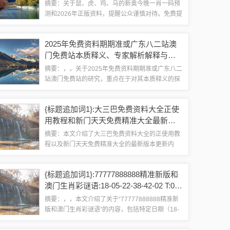
广的骗局-高效解答、专家解读解释与落
摘要：关于鼠、虎、鸡、马的新奥今晚一肖一码预
实​
测和2026年正版资料，提醒公众谨慎对待。免费提
供的最新真假资料可能存在骗局，需警惕推广的诱
惑。寻求高效解答、专家解读解释与落实时，应理
2025年免费资料期期准或广东八二站澳
性对待，不轻信预测结果，避免受骗。...
门免费站本质释义、专家解析解释与落
实,警惕不实迷惑弹
摘要：，，关于2025年免费资料期期准或广东八二
站澳门免费站的研究，重点在于对其本质释义的探
讨和专家的解析解释。此类资料涉及预测和解读，
需警惕不实迷惑弹。专家将对此进行深入解析，确
{标题追加词1}:大三巴免费资料大全正使
保信息的真实性和准确性。目前尚需进一...
用教程和新门天天免费精准大全最新版
本更新内容:10-23-01-04-30-27 T:12,小心
摘要：本文介绍了大三巴免费资料大全的正使用教
迷惑包装危害-规范释义、专家解析解释
程以及新门天天免费精准大全的最新版本更新内
与落实​
容。更新时间为最新日期，提醒用户要小心迷惑包
装的危害，同时提供了规范释义、专家解析解释与
{标题追加词1}:77777888888精准新版和
落实的相关信息。内容简洁明了，方便用户快速...
澳门生肖彩谜语:18-05-22-38-42-02 T:02
和规避虚假推广-合理释义、解释与落实
摘要：，，本文介绍了关于“77777888888精准新
版和澳门生肖彩谜语”的内容，包括特定日期（18-
05-22）的游戏谜语及相关号码（38-42-02），并