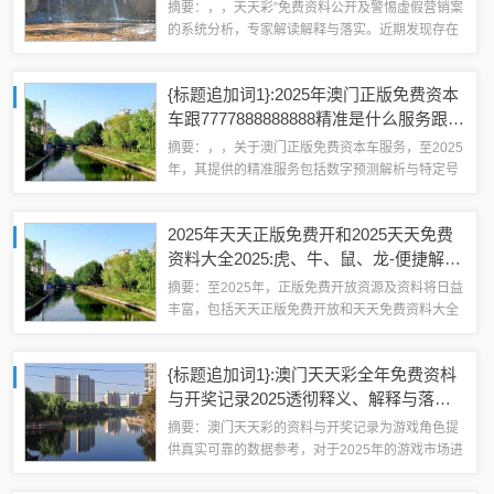
析、专家解读解释与落实
摘要：，，天天彩”免费资料公开及警惕虚假营销案
的系统分析，专家解读解释与落实。近期发现存在
虚假营销行为，涉及内部资料泄露和假资料传播。
专家提醒公众保持警惕，避免陷入非法游戏陷阱。
{标题追加词1}:2025年澳门正版免费资本
相关部门正在落实调查措施，呼吁公众遵守...
车跟7777888888888精准是什么服务跟
39-19-04-31-42-28 T:43-精选解析、解释
摘要：，，关于澳门正版免费资本车服务，至2025
与落实,远离虚假承诺沼
年，其提供的精准服务包括数字预测解析与特定号
码组合。此项服务旨在通过解析特定数字组合如
“7777888888888”和日期代码“T”，为用户提供可
2025年天天正版免费开和2025天天免费
能的预测结果。需要强调...
资料大全2025:虎、牛、鼠、龙-便捷解
答、专家解读解释与落实​,小心伪假宣传
摘要：至2025年，正版免费开放资源及资料将日益
丰富，包括天天正版免费开放和天天免费资料大全
等。涉及生肖如虎、牛、鼠、龙等内容将有便捷解
答和专家解读解释。公众应警惕伪假宣传，确保获
{标题追加词1}:澳门天天彩全年免费资枓
取真实可靠的信息资源。...
与开奖记录2025透彻释义、解释与落实,
杜绝虚假的假宣传风
摘要：澳门天天彩的资料与开奖记录为游戏角色提
供真实可靠的数据参考，对于2025年的游戏市场进
行透彻释义与解释，确保游戏角色了解游戏的真实