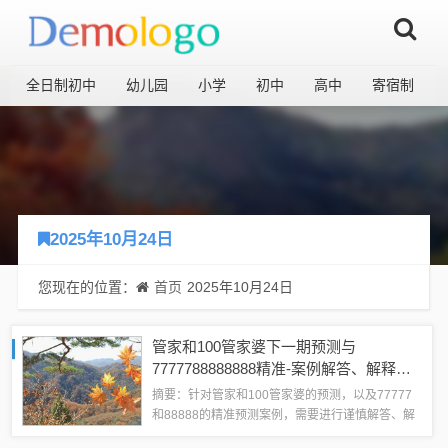
全日制初中
幼儿园
小学
初中
高中
寄宿制
2025年10月24日
您现在的位置：
首页
2025年10月24日
管家和100管家婆下一期预测与
7777788888888精准-案例解答、解释与
落实,谨防夸大宣传
摘要：针对管家和100管家婆的预测，以及77777
和88888的精准预测案例，需要进行谨慎解答、解
释和落实。在宣传过程中，需要避免夸大其预测能