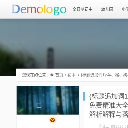
全日制初中
幼儿园
小
您现在的位置：
首页
初中
{标题追加词1}:羊、猴
{标题追加词
免费精准大全
解析解释与落
闾孤云
2026-01