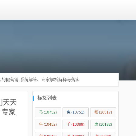
实的假营销-系统解答、专家解析解释与落实​
标签列表
门天天
、专家
马
(10752)
兔
(10751)
猴
(10517)
牛
(10452)
羊
(10389)
虎
(10182)