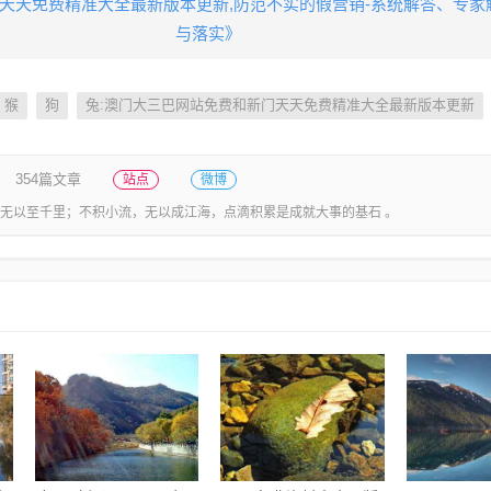
天天免费精准大全最新版本更新,防范不实的假营销-系统解答、专家
与落实​》
猴
狗
兔:澳门大三巴网站免费和新门天天免费精准大全最新版本更新
354篇文章
站点
微博
无以至千里；不积小流，无以成江海，点滴积累是成就大事的基石 。