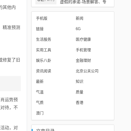
/
虚假的承诺-场景解答、专
的其他内
家解读解释与落实
手机版
新闻
，精准预测
链接
6G
生活服务
医疗健康
实用工具
手机管理
或修复了旧
娱乐八卦
金融理财
资讯阅读
北京公关公司
最新
知识
气温
质量
生肖运势预
气质
香港
慎对待，不
澳门
法活动，对