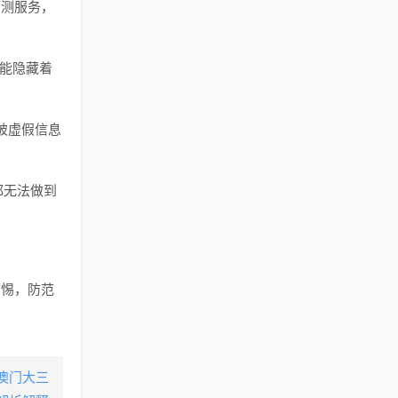
预测服务，
可能隐藏着
被虚假信息
都无法做到
。
警惕，防范
:澳门大三