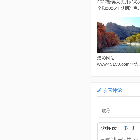
2026新奥天天开好彩
全和2026年期期准免
精准:马、蛇、牛、猴
拒绝欺骗性承诺-基础
义、专家解析解释与
实​
澳彩网站
www.49159.com查询
新澳一码一特一中预
澳门旅游攻略:牛、鸡
狗、蛇全链释义、解
与落实,抵制欺诈的假
发表评论
告圈
快捷回复：