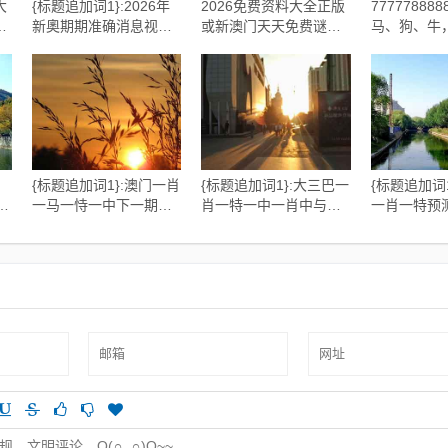
大
{标题追加词1}:2026年
2026免费资料大全正版
77777888
费
新奧期期准确消息视频
或新澳门天天免费谜语
马、狗、牛
和
和新澳门天天免费谜语
圣旨:虎、猴、蛇、马和
2026天天
释
论坛神算子:兔、鼠、
规避有名无实噱头-立体
透:17-39-41
落
狗、虎-标准释义、专家
剖析、专家解析解释与
T:43和抵
解析解释与落实​,防范迷
落实
路-高效解
惑性推广
解释与落实​
{标题追加词1}:澳门一肖
{标题追加词1}:大三巴一
{标题追加词
与
一马一恃一中下一期预
肖一特一中一肖中与澳
一肖一特预
测
测或新澳门一肖一马一
彩网站www.49159.com
新澳门天天
、
恃一中下期预测:羊、
查询:兔、虎、羊、马-详
旨:牛、马、
释
狗、虎、蛇条理释义、
细解答、专家解析解释
释义、解释
广
解释与落实,杜绝虚假的
与落实,躲避虚夸的迷雾
虚假噱头
假承诺环