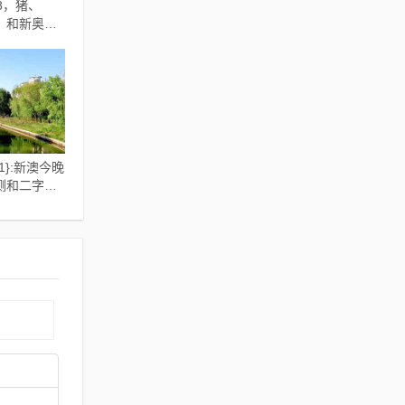
88，猪、
，和新奥
开好彩大乐
-20-24-29
制欺骗承诺套
答、专家解析
1}:新澳今晚
测和二字或
免费谜语圣
羊、猴,实用
与落实-拒绝