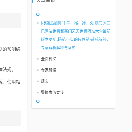
文章目录
{标题追加词1}:羊、猴、狗、兔:澳门大三
巴网站免费和新门天天免费精准大全最新
版本更新,防范不实的假营销-系统解答、
专家解析解释与落实​
据的预测结
全面释义
律法规。
专家解读
落实
载、使用相
警惕虚假宣传