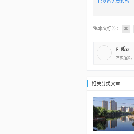
巴网站免费和新门
本文标签：
羊
闾孤云
不积跬步，
相关分类文章