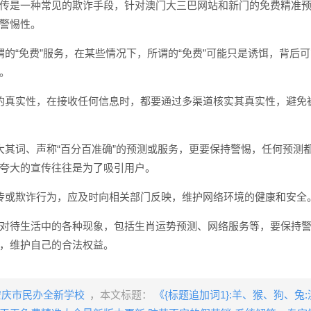
传是一种常见的欺诈手段，针对澳门大三巴网站和新门的免费精准
警惕性。
谓的“免费”服务，在某些情况下，所谓的“免费”可能只是诱饵，背后
。
的真实性，在接收任何信息时，都要通过多渠道核实其真实性，避免
大其词、声称“百分百准确”的预测或服务，更要保持警惕，任何预测
夸大的宣传往往是为了吸引用户。
传或欺诈行为，应及时向相关部门反映，维护网络环境的健康和安全
对待生活中的各种现象，包括生肖运势预测、网络服务等，要保持
，维护自己的合法权益。
安庆市民办全新学校
，本文标题：
《{标题追加词1}:羊、猴、狗、兔