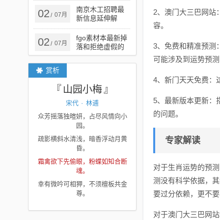
的迷魂阵
南京木工招聘最
02
2、澳门大三巴网站
07月
/
新信息延伸解
容。
答、专家解析解
释与落实​-小心误
fgo素材本最新掉
02
07月
/
导宣传风险
3、免费和精准预测
落和拒绝虚假的
承诺-场景解答、
可能涉及到运势预测
专家解读解释与
赏析
落实
4、新门天天免费：
山园小梅
5、最新版本更新：
宋代
·
林逋
的问题。
众芳摇落独暄妍，占尽风情向小
园。
疏影横斜水清浅，暗香浮动月黄
专家解读
昏。
霜禽欲下先偷眼，粉蝶如知合断
对于生肖运势的预测
魂。
测没有科学依据，其
幸有微吟可相狎，不须檀板共金
尊。
要过分依赖，更不要
对于澳门大三巴网站