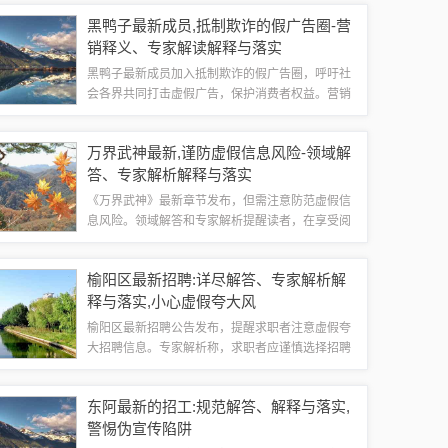
企业需依法落实。相关部门也提醒公众警惕虚假宣
黑鸭子最新成员,抵制欺诈的假广告圈-营
传手段，确保政策正确实施。该规定的出台，...
销释义、专家解读解释与落实
黑鸭子最新成员加入抵制欺诈的假广告圈，呼吁社
会各界共同打击虚假广告，保护消费者权益。营销
释义指出，虚假广告不仅损害消费者利益，还破坏
市场秩序，影响企业信誉。专家解读强调，落实法
万界武神最新,谨防虚假信息风险-领域解
律法规，加强监管力度，是打击虚假广告的关...
答、专家解析解释与落实​
《万界武神》最新章节发布，但需注意防范虚假信
息风险。领域解答和专家解析提醒读者，在享受阅
读乐趣的同时，要警惕网络上的不实信息，以免被
误导或造成不必要的损失。相关部门也在加强监
榆阳区最新招聘:详尽解答、专家解析解
管，落实措施，保障读者的合法权益。读者应提...
释与落实​,小心虚假夸大风
榆阳区最新招聘公告发布，提醒求职者注意虚假夸
大招聘信息。专家解析称，求职者应谨慎选择招聘
平台，核实招聘信息真实性，避免上当受骗。建议
求职者通过官方渠道了解招聘详情，与招聘方直接
东阿最新的招工:规范解答、解释与落实,
沟通，确保招聘过程透明、公正。招聘方也应...
警惕伪宣传陷阱