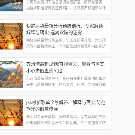
东阿县最新招工信息强调规范解答、解释与落实，
提醒求职者警惕伪宣传陷阱。该县将严格遵循法律
法规，确保招聘信息真实有效，避免虚假宣传误导
求职者。该县将加强监管，对违规招聘行为进行严
朝鲜局势最新分析预防剖析、专家解读
厉打击，保障求职者合法权益。求职者应提高...
解释与落实-远离欺骗的迷雾
朝鲜局势最新分析显示，该国在核导开发、外交政
策等方面持续施压，同时面临国际制裁和内部经济
困境。专家解读称，朝鲜此举旨在维护国家安全和
提升国际地位，但也可能引发地区紧张局势升级。
苏州湾最新规划:直观释义、解释与落实,
为落实和平解决方案，国际社会需加强沟通与...
小心虚假蛊惑风险
苏州湾最新规划包括一系列旨在提升城市功能和居
民生活质量的措施，包括交通、环境、文化等方面
的改进。在规划和实施过程中，需要小心虚假蛊惑
的风险，确保规划的真实性和可行性。政府应公开
pis最新歌单全景解答、解释与落实,防范
透明地解释规划内容，并接受公众监督，以确...
欺诈的假宣传画
最新歌单全景解答、解释与落实，旨在帮助用户更
好地理解和使用音乐平台的功能。平台也加强了防
范欺诈的假宣传画措施，确保用户在使用过程中的