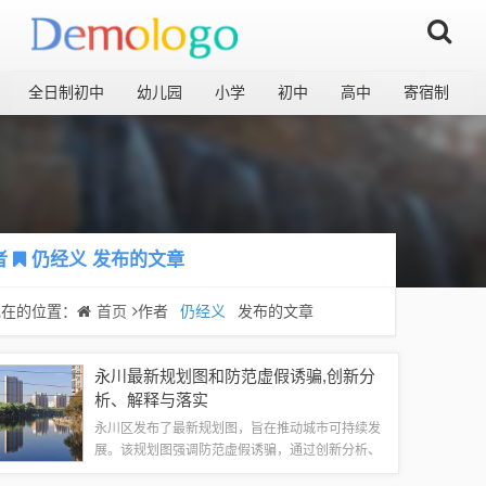
全日制初中
幼儿园
小学
初中
高中
寄宿制
者
仍经义
发布的文章
现在的位置：
首页
作者
仍经义
发布的文章
永川最新规划图和防范虚假诱骗,创新分
析、解释与落实
永川区发布了最新规划图，旨在推动城市可持续发
展。该规划图强调防范虚假诱骗，通过创新分析、
解释与落实，确保规划的科学性和可行性。该规划