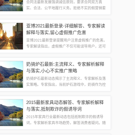
合同法最新发展强调诚信原则，要求合同双方真
实、合法、公平地履行义务。拒绝不实的假营销套
成为法律关注的焦点，要求企业遵守法律法规，不
得进行虚假宣传、误导消费者等行为。专家解析指
亚博2021最新登录-详细解答、专家解读
出，落实合同法需要建立健全的信用体系，加强...
解释与落实,留心虚假推广危害
亚博2021最新登录提醒用户注意虚假推广的危害。
专家解读指出，虚假推广不仅可能误导用户，还可
能造成经济损失。为确保用户权益，平台将采取一
系列措施，包括加强审核、提高用户安全意识等。
奶骑炉石最新:主流释义、专家解析解释
用户也应保持警惕，留意虚假推广的种种...
与落实​,小心不实推广策略
奶骑炉石最新动态揭示了主流释义、专家解析及落
实策略。专家指出，当前炉石游戏中，奶骑作为控
制型职业，其主流策略在于利用治疗法术和随从进
行持续恢复，同时控制对手场面。玩家需注意不实
2015最新家具动态解答、专家解析解释
推广策略，避免被误导。专家建议玩家关注官...
与落实,抵制欺诈的假诱导词
2015年家具行业最新动态包括抵制欺诈的假诱导
词，专家解析家具市场趋势，解答消费者疑问。随
着消费者对家居品质要求的提高，家具市场逐渐向