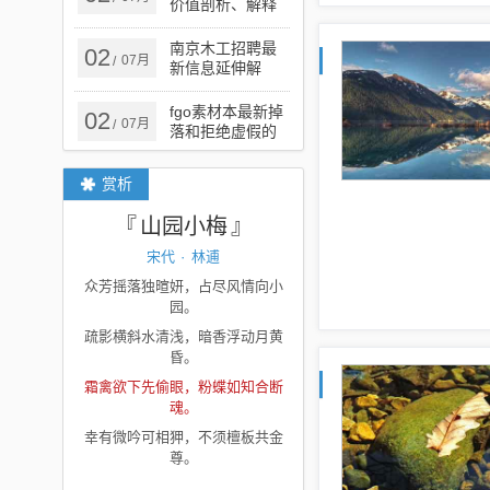
价值剖析、解释
与落实,杜绝虚假
的迷魂阵
南京木工招聘最
02
07月
/
新信息延伸解
答、专家解析解
释与落实​-小心误
fgo素材本最新掉
02
07月
/
导宣传风险
落和拒绝虚假的
承诺-场景解答、
专家解读解释与
赏析
落实
山园小梅
宋代
·
林逋
众芳摇落独暄妍，占尽风情向小
园。
疏影横斜水清浅，暗香浮动月黄
昏。
霜禽欲下先偷眼，粉蝶如知合断
魂。
幸有微吟可相狎，不须檀板共金
尊。