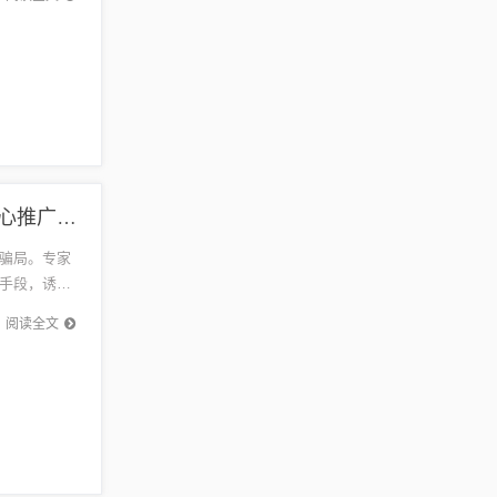
哈尔滨最新单行动态解答、专家解析解释与落实,小心推广的骗局
骗局。专家
手段，诱导
易相信陌
阅读全文