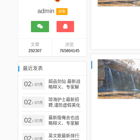
admin
游客
文章
浏览
292307
765804145
最近发表
超品剑仙 最新战
02
07月
/
略释义、专家解
析解释与落实​-谨
防误导性宣传
琼海护士最新招
02
07月
/
聘,谨防虚假美化
陷阱-立体剖析、
解释与落实
最新版俺去也战
02
07月
/
略释义、专家解
读解释与落实​,小
心虚假蛊惑风险
英文歌最新排行:
02
07月
/