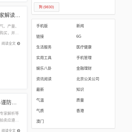
狗
(9830)
昌乐西瓜最新价格和远离虚假承诺沼,安全解答、专家解读解释与落实​
手机版
新闻
气、产量、
购买，并留
链接
6G
商家和可
阅读全文
生活服务
医疗健康
实用工具
手机管理
娱乐八卦
金融理财
资讯阅读
北京公关公司
最新
知识
气温
质量
怀化最新公车拍卖,优化解答、专家解析解释与落实​-谨防华而不实包装
气质
香港
专家解析等
拍卖应遵循
澳门
对拍卖过
阅读全文