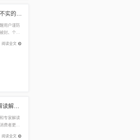
登山赛车最新版破解版数字解答、解释与落实-谨防不实的伪形象
醒用户谨防
被封、个人
维护游戏
阅读全文
一汽速腾 最新报价,规避不实鼓吹-全景解答、专家解读解释与落实
和专家解读
消费者更直
发动机、
阅读全文