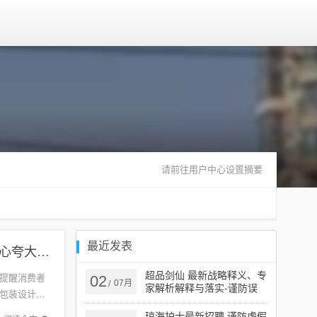
请前往用户中心设置摘要
最近发表
九朵云最新包装全面剖析、专家解读解释与落实​-小心夸大其辞
超品剑仙 最新战略释义、专
提醒消费者
02
07月
/
家解析解释与落实​-谨防误
包装设计备
导性宣传
功效，误
琼海护士最新招聘,谨防虚假