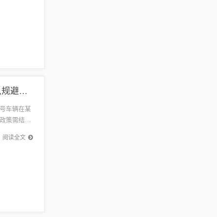
北京最新尾号限行-清晰释义、专家解析解释与落实​,规避误导的假包装纸
号车辆在某
政策需结合
强对违规
阅读全文