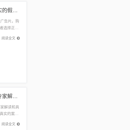
2016年最新款外套-领域解答、解释与落实,小心不实的假广告片
假广告片。购
者选择正规
套。...
阅读全文
2016最新古装电视剧,防范虚假鼓吹术-条理释义、专家解读解释与落实​
专家解读和具
真实的案
了切实...
阅读全文